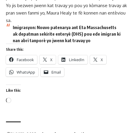
Yo jis bezwen jwenn kat travay yo pou yo kòmanse travay ak
pran swen fanmi yo, Maura Healy te fè konnen nan entèviou
sa.
Imigrasyon: Nouvo patenarya ant Eta Massachusetts
ak depatman sekirite enteryè (DHS) pou ede imigran ki
nan abri tanporè yo jwenn kat travay yo
Share this:
Facebook
X
LinkedIn
X
WhatsApp
Email
Like this: