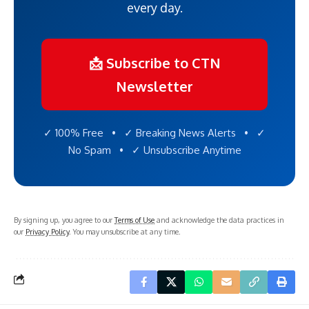
every day.
📩 Subscribe to CTN
Newsletter
✓ 100% Free • ✓ Breaking News Alerts • ✓
No Spam • ✓ Unsubscribe Anytime
By signing up, you agree to our
Terms of Use
and acknowledge the data practices in
our
Privacy Policy
. You may unsubscribe at any time.