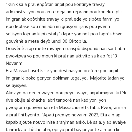
“Klinik sa a pral enpòtan anpil pou kontinye travay
administrasyon nou an te deja antreprann pou konekte plis
imigran ak opòtinite travay, ki pral ede yo sipòte fanmi yo
epi deplase soti nan abri imigrasyon ijans pou jwenn
solisyon lojman ki pi estab,” dapre yon not pou laprès biwo
gouvènè a mete deyò lendi 30 Oktob la.
Gouvènè a ap mete mwayen transpò disponib nan sant abri
pwovizwa yo pou moun ki pral nan aktivite sa k ap fet 13
Novanm.
Eta Massachusetts se yon destinasyon prefere pou anpil
imigran ki poko genyen dokiman legal yo. Majorite ladan yo
se ayisyen.
Akoz yo pa gen mwayen pou peye lwaye, anpil imigran ki fèk
rive oblije al chache abri tanporè nan kad yon yon
pwogram gouvènman eta Massachusetts tabli. Pwogram sa
a pral fini byento. “Apati premye novanm 2023, Eta a p ap
kapab ajoute nouvo inite aranjman ankò. Lè sa a, y ap evalye
fanmi k ap chèche abri, epi yo pral bay priyorite a moun ki