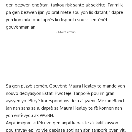
gen bezwen enpòtan, tankou risk sante ak sekirite. Fanmi ki
pa gen bezwen ijan yo pral mete sou yon lis datant,” dapre
yon kominike pou laprès ki disponib sou sit entènèt
gouvènman an.
- Advertisement -
Sa gen plizyè semèn, Gouvènè Maura Healey te mande yon
nouvo deziyasyon Estati Pwoteje Tanporè pou imigran
ayisyen yo. Plizyè korespondans deja al jwenn Mezon Blanch
lan nan sans sa a, daprè sa Maura Healey te fè konnen nan
yon entèvyou ak WGBH.
Anpil imigran ki fèk rive gen anpil kapasite ak kalifikasyon
pou travay epi yo vle deplase soti nan abri tanporè byen vit.