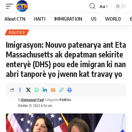
Aa
About CTN
HAITI
IMMIGRATION
US
WORLD
POLITICS
Imigrasyon: Nouvo patenarya ant Eta
Massachusetts ak depatman sekirite
enteryè (DHS) pou ede imigran ki nan
abri tanporè yo jwenn kat travay yo
By
Emmanuel Paul
Categories:
Politics
October 31, 2023 6:04 am