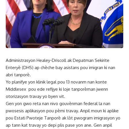
Administrasyon Healey-Driscoll ak Depatman Sekirite
Enteryè (DHS) ap chèche bay asistans pou imigran ki nan
abri tanporè.
Yo planifye yon klinik legal pou 13 novanm nan konte
Middlesex pou ede refijye ki loje tanporèman jwenn
otorizasyon travay yo byen vit.
Gen yon gwo reta nan nivo gouvènman federal la nan
pwosesis aplikasyon pou pèmi travay. Anpil moun ki aplike
pou Estati Pwoteje Tanporè ak lòt pwogram imigrasyon yo
ap tann kat travay yo depi plis pase yon ane. Gen anpil