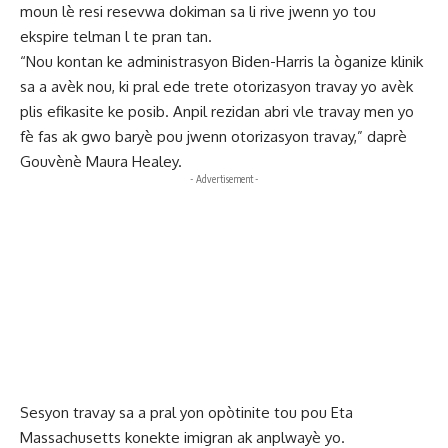
moun lè resi resevwa dokiman sa li rive jwenn yo tou
ekspire telman l te pran tan.
“Nou kontan ke administrasyon Biden-Harris la òganize klinik
sa a avèk nou, ki pral ede trete otorizasyon travay yo avèk
plis efikasite ke posib. Anpil rezidan abri vle travay men yo
fè fas ak gwo baryè pou jwenn otorizasyon travay,” daprè
Gouvènè Maura Healey.
- Advertisement -
Sesyon travay sa a pral yon opòtinite tou pou Eta
Massachusetts konekte imigran ak anplwayè yo.