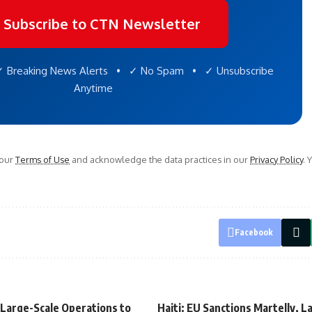
 Subscribe to CTN Newsletter
 Breaking News Alerts • ✓ No Spam • ✓ Unsubscribe
Anytime
 our
Terms of Use
and acknowledge the data practices in our
Privacy Policy
. 
Facebook
 Large-Scale Operations to
Haiti: EU Sanctions Martelly, L