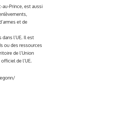
-au-Prince, est aussi
, enlèvements,
 d’armes et de
dans l’UE. Il est
ds ou des ressources
itoire de l’Union
fficiel de l’UE.
-segonn/