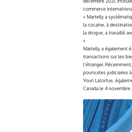
décembre 2021, intitul
commerce international 
« Martelly a systémati
la cocaïne, à destinati
la drogue, a travaillé 
»
Martelly a également é
transactions sur les b
l’étranger. Récemment, 
poursuites judiciaires 
Youri Latortue, égalem
Canada le 4 novembre 20