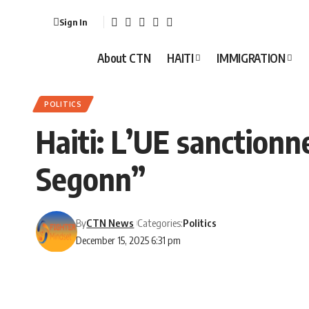
Sign In
About CTN
HAITI
IMMIGRATION
POLITICS
Haiti: L’UE sanctionn
Segonn”
By
CTN News
Categories:
Politics
December 15, 2025 6:31 pm