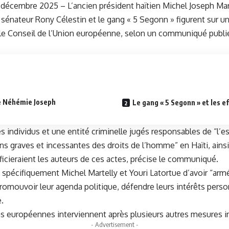
5 décembre 2025 – L’ancien président haïtien Michel Joseph Mart
n sénateur Rony Célestin et le gang « 5 Segonn » figurent sur un
le Conseil de l’Union européenne, selon un communiqué publi
re Néhémie Joseph
Le gang « 5 Segonn » et les e
 individus et une entité criminelle jugés responsables de “l’e
ns graves et incessantes des droits de l’homme” en Haïti, ainsi
ficieraient les auteurs de ces actes, précise le communiqué.
 spécifiquement Michel Martelly et Youri Latortue d’avoir “armé
omouvoir leur agenda politique, défendre leurs intérêts per
e.
s européennes interviennent après plusieurs autres mesures in
- Advertisement -