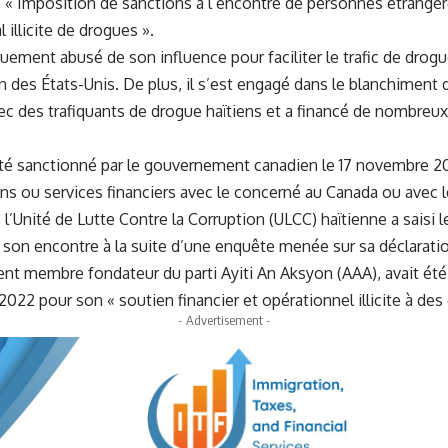
é « Imposition de sanctions à l’encontre de personnes étrangè
illicite de drogues ».
quement abusé de son influence pour faciliter le trafic de dro
on des États-Unis. De plus, il s’est engagé dans le blanchiment d
avec des trafiquants de drogue haïtiens et a financé de nombreu
té sanctionné par le gouvernement canadien le 17 novembre 20
iens ou services financiers avec le concerné au Canada ou avec 
l’Unité de Lutte Contre la Corruption (ULCC) haïtienne a saisi 
à son encontre à la suite d’une enquête menée sur sa déclarati
ent membre fondateur du parti Ayiti An Aksyon (AAA), avait été
22 pour son « soutien financier et opérationnel illicite à des
- Advertisement -