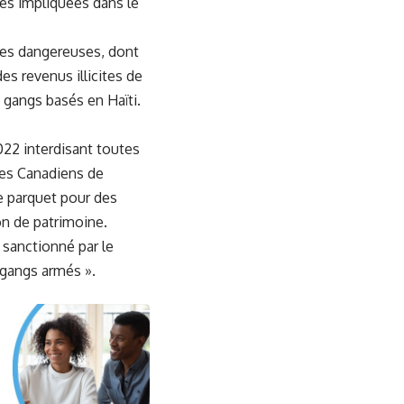
res impliquées dans le
gues dangereuses, dont
es revenus illicites de
x gangs basés en Haïti.
22 interdisant toutes
les Canadiens de
le parquet pour des
on de patrimoine.
 sanctionné par le
 gangs armés ».