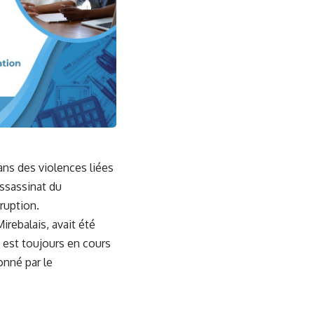
ans des violences liées
assassinat du
rruption.
rebalais, avait été
e est toujours en cours
onné par le