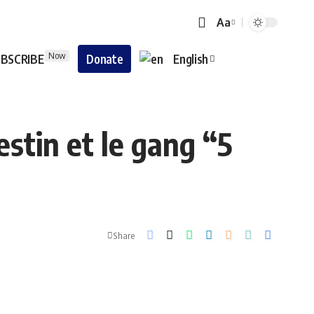
Aa
Now
BSCRIBE
Donate
English
estin et le gang “5
Share