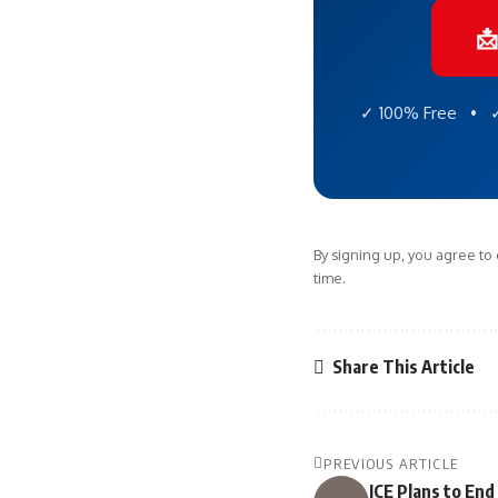

✓ 100% Free • ✓
By signing up, you agree to
time.
Share This Article
PREVIOUS ARTICLE
ICE Plans to End