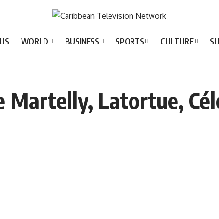
US
WORLD
BUSINESS
SPORTS
CULTURE
SU
e Martelly, Latortue, Cél