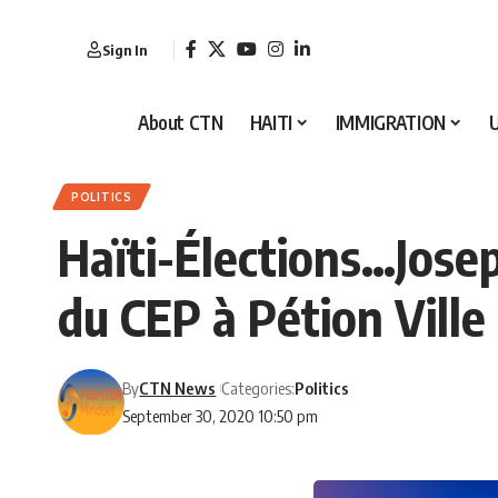
Sign In
About CTN
HAITI
IMMIGRATION
POLITICS
Haïti-Élections…Josep
du CEP à Pétion Ville
By
CTN News
Categories:
Politics
September 30, 2020 10:50 pm