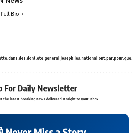
N News
Full Bio
ette
dans
des
dont
ete
general
joseph
les
national
ont
par
pour
que
p For Daily Newsletter
t the latest breaking news delivered straight to your inbox.
 Never Miss a Story