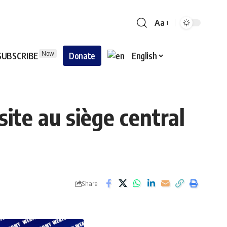
Aa
Now
SUBSCRIBE
Donate
English
ite au siège central
Share