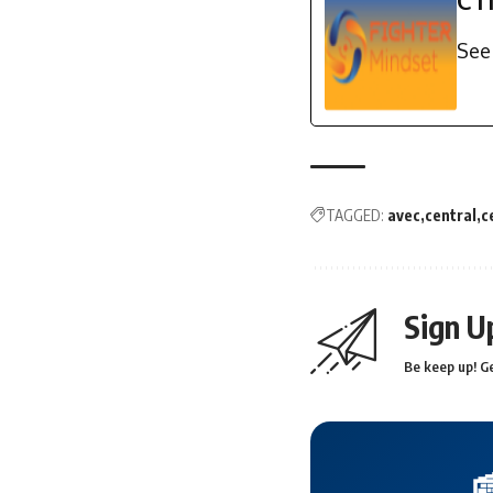
CT
See 
TAGGED:
avec
central
c
Sign U
Be keep up! Ge
