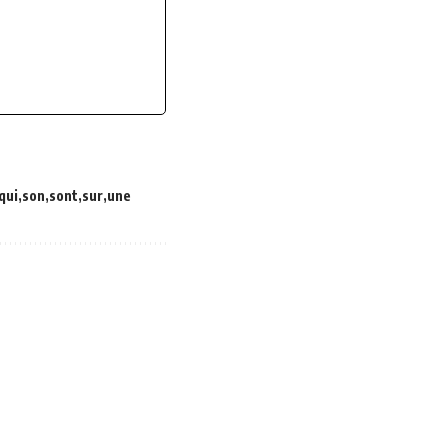
qui
son
sont
sur
une