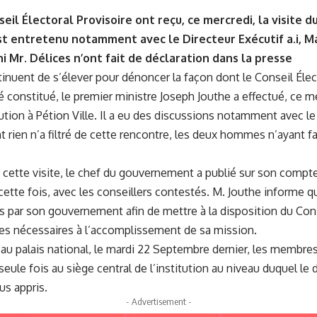
il Électoral Provisoire ont reçu, ce mercredi, la visite d
st entretenu notamment avec le Directeur Exécutif a.i, M
i Mr. Délices n’ont fait de déclaration dans la presse
inuent de s’élever pour dénoncer la façon dont le Conseil Élec
été constitué, le premier ministre Joseph Jouthe a effectué, ce m
tution à Pétion Ville. Il a eu des discussions notamment avec le 
rien n’a filtré de cette rencontre, les deux hommes n’ayant fa
cette visite, le chef du gouvernement a publié sur son compt
cette fois, avec les conseillers contestés. M. Jouthe informe q
es par son gouvernement afin de mettre à la disposition du Con
lles nécessaires à l’accomplissement de sa mission.
e au palais national, le mardi 22 Septembre dernier, les membr
eule fois au siège central de l’institution au niveau duquel le d
us appris.
- Advertisement -