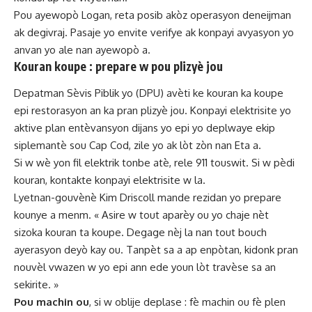
Pou ayewopò Logan, reta posib akòz operasyon deneijman
ak degivraj. Pasaje yo envite verifye ak konpayi avyasyon yo
anvan yo ale nan ayewopò a.
Kouran koupe : prepare w pou plizyè jou
Depatman Sèvis Piblik yo (DPU) avèti ke kouran ka koupe
epi restorasyon an ka pran plizyè jou. Konpayi elektrisite yo
aktive plan entèvansyon dijans yo epi yo deplwaye ekip
siplemantè sou Cap Cod, zile yo ak lòt zòn nan Eta a.
Si w wè yon fil elektrik tonbe atè, rele 911 touswit. Si w pèdi
kouran, kontakte konpayi elektrisite w la.
Lyetnan-gouvènè Kim Driscoll mande rezidan yo prepare
kounye a menm. « Asire w tout aparèy ou yo chaje nèt
sizoka kouran ta koupe. Degage nèj la nan tout bouch
ayerasyon deyò kay ou. Tanpèt sa a ap enpòtan, kidonk pran
nouvèl vwazen w yo epi ann ede youn lòt travèse sa an
sekirite. »
Pou machin ou
, si w oblije deplase : fè machin ou fè plen