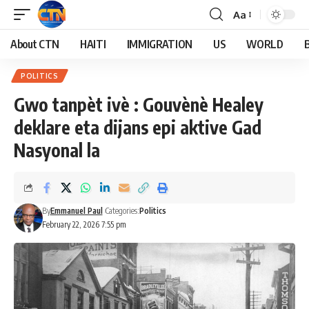
Aa
About CTN
HAITI
IMMIGRATION
US
WORLD
POLITICS
Gwo tanpèt ivè : Gouvènè Healey
deklare eta dijans epi aktive Gad
Nasyonal la
By
Emmanuel Paul
Categories:
Politics
February 22, 2026 7:55 pm