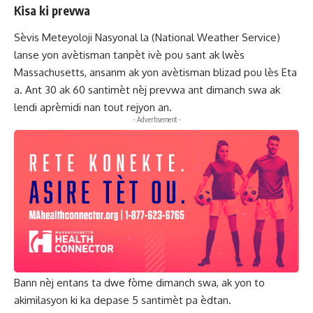
Kisa ki prevwa
Sèvis Meteyoloji Nasyonal la (National Weather Service)
lanse yon avètisman tanpèt ivè pou sant ak lwès
Massachusetts, ansanm ak yon avètisman blizad pou lès Eta
a. Ant 30 ak 60 santimèt nèj prevwa ant dimanch swa ak
lendi aprèmidi nan tout rejyon an.
- Advertisement -
Bann nèj entans ta dwe fòme dimanch swa, ak yon to
akimilasyon ki ka depase 5 santimèt pa èdtan.