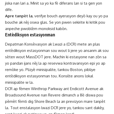
jiska nan lari a. Minit sa yo ka fè diferans lan si ta gen yon
dife.
Apre tanpèt la
, verifye bouch ayerasyon deyò kay ou yo pa
bouche ak nèj oswa glas. Se yon pwen sekirite ki kritik pou
anpeche pwoblèm monoksid kabòn.
Entèdiksyon estasyonman
Depatman Konsèvasyon ak Lwazi a (DCR) mete an plas
entèdiksyon estasyonman sou wout li jere yo ansanm ak sou
sèten wout MassDOT jere. Machin ki estasyone nan zòn sa
yo pandan ijans nèj la ap resevwa kontravansyon epi yo ap
remòke yo. Plizyè minisipalite, tankou Boston, pibliye
entèdiksyon estasyonman tou. Konsilte anons lokal
minisipalite w la.
DCR ap fèmen Winthrop Parkway ant Endicott Avenue ak
Broadsound Avenue nan Revere dimanch a 8è diswa pou
pèmèt fèmti dig Shore Beach la an previzyon mare tanpèt
la. Tout enstalasyon lwazi DCR jere yo, tankou sant dakèy,