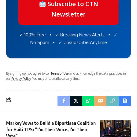
Subscribe to CTN
Newsletter
✓ 100% Free • ✓ Breaking News Alerts • ✓
No Spam • ✓ Unsubscribe Anytime
By signing up, you agree to our
Terms of Use
and acknowledge the data practices in
our
Privacy Policy
. You may unsubscribe at any time.
Markey Vows to Build a Bipartisan Coalition
for Haiti TPS: “I’m Their Voice, I’m Their
Vote”