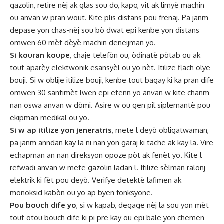
gazolin, retire nèj ak glas sou do, kapo, vit ak limyè machin
ou anvan w pran wout. Kite plis distans pou frenaj. Pa janm
depase yon chas-nèj sou bò dwat epi kenbe yon distans
omwen 60 mèt dèyè machin deneijman yo.
Si kouran koupe
, chaje telefòn ou, òdinatè pòtab ou ak
tout aparèy elektwonik esansyèl ou yo nèt. Itilize flach olye
bouji. Si w oblije itilize bouji, kenbe tout bagay ki ka pran dife
omwen 30 santimèt lwen epi etenn yo anvan w kite chanm
nan oswa anvan w dòmi. Asire w ou gen pil siplemantè pou
ekipman medikal ou yo.
Si w ap itilize yon jeneratris
, mete l deyò obligatwaman,
pa janm anndan kay la ni nan yon garaj ki tache ak kay la. Vire
echapman an nan direksyon opoze pòt ak fenèt yo. Kite l
refwadi anvan w mete gazolin ladan l. Itilize sèlman ralonj
elektrik ki fèt pou deyò. Verifye detektè lafimen ak
monoksid kabòn ou yo ap byen fonksyone.
Pou bouch dife yo
, si w kapab, degage nèj la sou yon mèt
tout otou bouch dife ki pi pre kay ou epi bale yon chemen