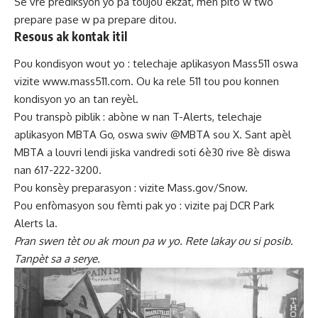
Se vre prediksyon yo pa toujou ekzat, men pito w twò
prepare pase w pa prepare ditou.
Resous ak kontak itil
Pou kondisyon wout yo : telechaje aplikasyon Mass511 oswa
vizite www.mass511.com. Ou ka rele 511 tou pou konnen
kondisyon yo an tan reyèl.
Pou transpò piblik : abòne w nan T-Alerts, telechaje
aplikasyon MBTA Go, oswa swiv @MBTA sou X. Sant apèl
MBTA a louvri lendi jiska vandredi soti 6è30 rive 8è diswa
nan 617-222-3200.
Pou konsèy preparasyon : vizite Mass.gov/Snow.
Pou enfòmasyon sou fèmti pak yo : vizite paj DCR Park
Alerts la.
Pran swen tèt ou ak moun pa w yo. Rete lakay ou si posib.
Tanpèt sa a serye.