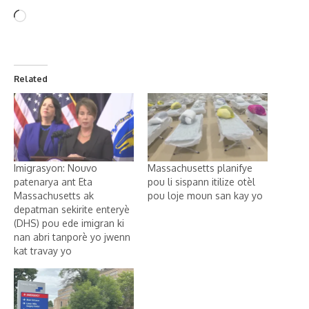
Related
Imigrasyon: Nouvo
Massachusetts planifye
patenarya ant Eta
pou li sispann itilize otèl
Massachusetts ak
pou loje moun san kay yo
depatman sekirite enteryè
(DHS) pou ede imigran ki
nan abri tanporè yo jwenn
kat travay yo