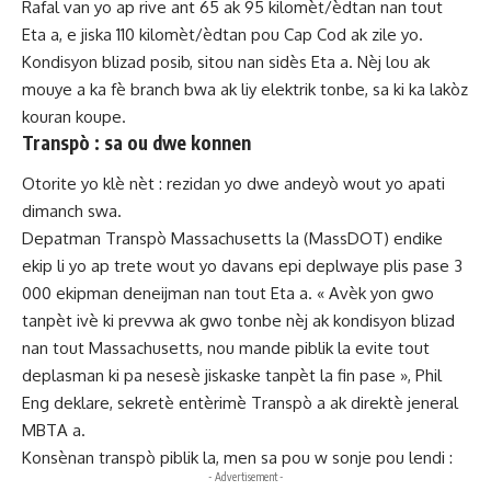
Rafal van yo ap rive ant 65 ak 95 kilomèt/èdtan nan tout
Eta a, e jiska 110 kilomèt/èdtan pou Cap Cod ak zile yo.
Kondisyon blizad posib, sitou nan sidès Eta a. Nèj lou ak
mouye a ka fè branch bwa ak liy elektrik tonbe, sa ki ka lakòz
kouran koupe.
Transpò : sa ou dwe konnen
Otorite yo klè nèt : rezidan yo dwe andeyò wout yo apati
dimanch swa.
Depatman Transpò Massachusetts la (MassDOT) endike
ekip li yo ap trete wout yo davans epi deplwaye plis pase 3
000 ekipman deneijman nan tout Eta a. « Avèk yon gwo
tanpèt ivè ki prevwa ak gwo tonbe nèj ak kondisyon blizad
nan tout Massachusetts, nou mande piblik la evite tout
deplasman ki pa nesesè jiskaske tanpèt la fin pase », Phil
Eng deklare, sekretè entèrimè Transpò a ak direktè jeneral
MBTA a.
Konsènan transpò piblik la, men sa pou w sonje pou lendi :
- Advertisement -