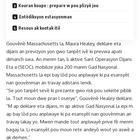
Kouran koupe : prepare w pou plizyè jou
Entèdiksyon estasyonman
Resous ak kontak itil
Gouvènè Massachusetts la, Maura Healey, deklare eta
dijans an previzyon yon gwo tanpèt ivè ki prevwa apati
dimanch swa. An menm tan, li aktive Sant Operasyon Dijans
Eta a (SEOC), mobilize jiska 200 manm Gad Nasyonal
Massachusetts la epi bay lòd pou anplwaye ki pa esansyèl
nan gouvènman an travay adistans lendi.
“Se yon tanpèt sevè ki prezante gwo risk pou sekirite piblik
la. Tout moun dwe pran l oserye”, Gouvènè Healey deklare.
“M ap deklare eta dijans, m ap aktive Gad Nasyonal la epi m
ap bay lòd pou anplwaye ki pa esansyèl nan gouvènman an
travay lakay yo. Mwen mande tout anplwayè prive fè menm
bagay la. Li esansyèl pou moun rete andeyò wout yo aswè a
ak demen.”