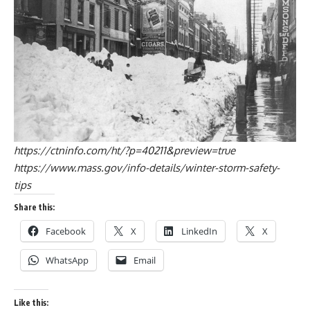
https://ctninfo.com/ht/?p=40211&preview=true
https://www.mass.gov/info-details/winter-storm-safety-
tips
Share this:
Facebook
X
LinkedIn
X
WhatsApp
Email
Like this: