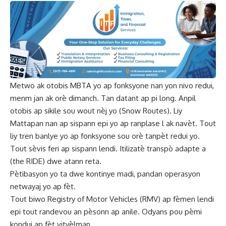
Metwo ak otobis MBTA yo ap fonksyone nan yon nivo redui,
menm jan ak orè dimanch. Tan datant ap pi long. Anpil
otobis ap sikile sou wout nèj yo (Snow Routes). Liy
Mattapan nan ap sispann epi yo ap ranplase l ak navèt. Tout
liy tren banlye yo ap fonksyone sou orè tanpèt redui yo.
Tout sèvis feri ap sispann lendi. Itilizatè transpò adapte a
(the RIDE) dwe atann reta.
Pètibasyon yo ta dwe kontinye madi, pandan operasyon
netwayaj yo ap fèt.
Tout biwo Registry of Motor Vehicles (RMV) ap fèmen lendi
epi tout randevou an pèsonn ap anile. Odyans pou pèmi
kondui ap fèt vityèlman.