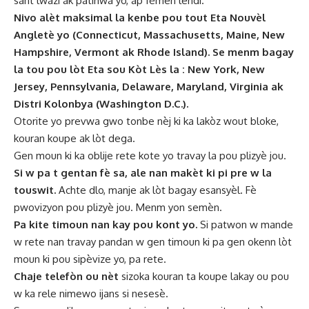
sant lwazi ak patinwa yo, ap fèmen lendi.
Nivo alèt maksimal la kenbe pou tout Eta Nouvèl
Angletè yo (Connecticut, Massachusetts, Maine, New
Hampshire, Vermont ak Rhode Island). Se menm bagay
la tou pou lòt Eta sou Kòt Lès la : New York, New
Jersey, Pennsylvania, Delaware, Maryland, Virginia ak
Distri Kolonbya (Washington D.C.).
Otorite yo prevwa gwo tonbe nèj ki ka lakòz wout bloke,
kouran koupe ak lòt dega.
Gen moun ki ka oblije rete kote yo travay la pou plizyè jou.
Si w pa t gentan fè sa, ale nan makèt ki pi pre w la
touswit.
Achte dlo, manje ak lòt bagay esansyèl. Fè
pwovizyon pou plizyè jou. Menm yon semèn.
Pa kite timoun nan kay pou kont yo.
Si patwon w mande
w rete nan travay pandan w gen timoun ki pa gen okenn lòt
moun ki pou sipèvize yo, pa rete.
Chaje telefòn ou nèt
sizoka kouran ta koupe lakay ou pou
w ka rele nimewo ijans si nesesè.