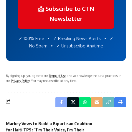
📩 Subscribe to CTN
Newsletter
✓ 100% Free • ✓ Breaking News Alerts • ✓
No Spam • ✓ Unsubscribe Anytime
By signing up, you agree to our
Terms of Use
and acknowledge the data practices in
our
Privacy Policy
. You may unsubscribe at any time.
Markey Vows to Build a Bipartisan Coalition
for Haiti TPS: “I’m Their Voice, I’m Their