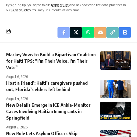
By signing up, you agree to our
Terms of Use
and acknowledge the data practices in
our
Privacy Policy
. You may unsubscribe at any time.
Markey Vows to Build a Bipartisan Coalition
for Haiti TPS: “I’m Their Voice, I’m Their
Vote”
August 6, 2026
I lost a friend’: Haiti’s caregivers pushed
out, Florida’s elders left behind
August 4, 2026
New Details Emerge in ICE Ankle-Monitor
Cases Involving Haitian Immigrants in
Springfield
August 2, 2026
New Rule Lets Asylum Officers Skip