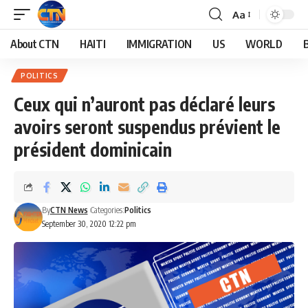
Aa
About CTN
HAITI
IMMIGRATION
US
WORLD
POLITICS
Ceux qui n’auront pas déclaré leurs
avoirs seront suspendus prévient le
président dominicain
By
CTN News
Categories:
Politics
September 30, 2020 12:22 pm