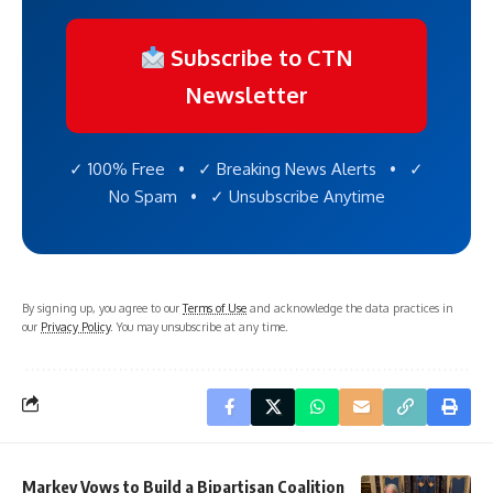
Subscribe to CTN
Newsletter
✓ 100% Free • ✓ Breaking News Alerts • ✓
No Spam • ✓ Unsubscribe Anytime
By signing up, you agree to our
Terms of Use
and acknowledge the data practices in
our
Privacy Policy
. You may unsubscribe at any time.
Markey Vows to Build a Bipartisan Coalition