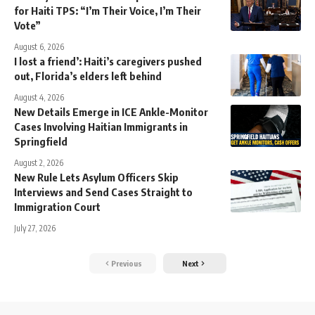
for Haiti TPS: “I’m Their Voice, I’m Their
Vote”
August 6, 2026
I lost a friend’: Haiti’s caregivers pushed
out, Florida’s elders left behind
August 4, 2026
New Details Emerge in ICE Ankle-Monitor
Cases Involving Haitian Immigrants in
Springfield
August 2, 2026
New Rule Lets Asylum Officers Skip
Interviews and Send Cases Straight to
Immigration Court
July 27, 2026
Previous
Next