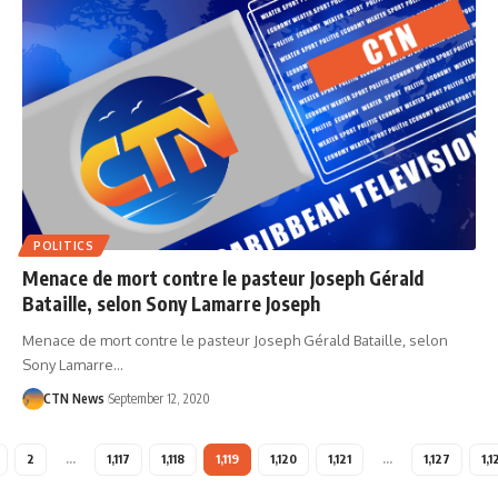
POLITICS
Menace de mort contre le pasteur Joseph Gérald
Bataille, selon Sony Lamarre Joseph
Menace de mort contre le pasteur Joseph Gérald Bataille, selon
Sony Lamarre…
CTN News
September 12, 2020
2
…
1,117
1,118
1,119
1,120
1,121
…
1,127
1,1